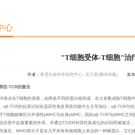
中心
"T细胞受体-T细胞"治疗
作者：
香雪生命科学研究中心--吴万里(翻译转载)
发
癌症
-TCR的激活
表达在T细胞的表面，由两条不同的蛋白链组成。在大多数成熟T细胞中，T
。αβ-TCR的抗原识别在适应性免疫系统功能中占主导地位，αβ-TCR与抗
于T细胞能够区分外源性pMHC与自身pMHC，因此αβ-TCR与pMHC之
疫应答中起着重要的作用，并通过TCR对特异性肽表位的识别而被激活，
所递呈。MHCⅠ类分子是在几乎所有有核细胞上表达的一种膜蛋白，它们由多