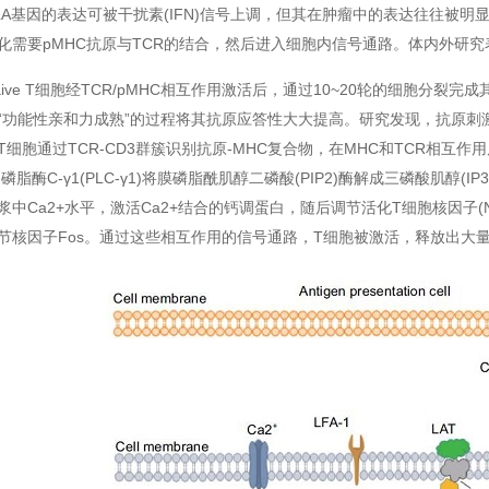
LA基因的表达可被干扰素(IFN)信号上调，但其在肿瘤中的表达往往被
化需要pMHC抗原与TCR的结合，然后进入细胞内信号通路。体内外研
ve T细胞经TCR/pMHC相互作用激活后，通过10~20轮的细胞分裂完成
“功能性亲和力成熟”的过程将其抗原应答性大大提高。研究发现，抗原刺激的
T细胞通过TCR-CD3群簇识别抗原-MHC复合物，在MHC和TCR相
。磷脂酶C-γ1(PLC-γ1)将膜磷脂酰肌醇二磷酸(PIP2)酶解成三磷酸肌醇
浆中Ca2+水平，激活Ca2+结合的钙调蛋白，随后调节活化T细胞核因子(NF
节核因子Fos。通过这些相互作用的信号通路，T细胞被激活，释放出大量的