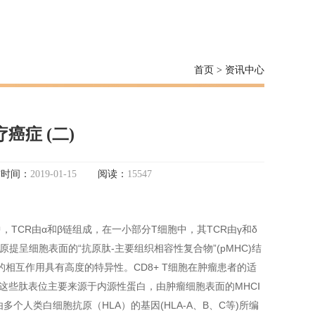
首页
>
资讯中心
癌症 (二)
布时间：
2019-01-15
阅读：
15547
CR由α和β链组成，在一小部分T细胞中，其TCR由γ和δ
原提呈细胞表面的“抗原肽-主要组织相容性复合物”(pMHC)结
间的相互作用具有高度的特异性。CD8+ T细胞在肿瘤患者的适
这些肽表位主要来源于内源性蛋白，由肿瘤细胞表面的MHCⅠ
个人类白细胞抗原（HLA）的基因(HLA-A、B、C等)所编