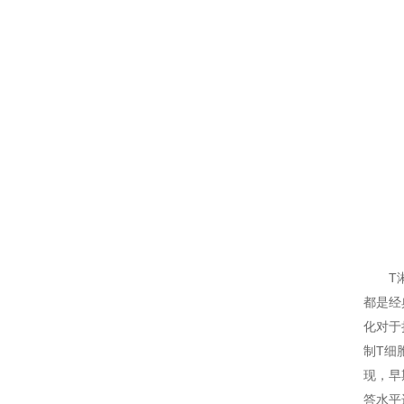
T淋巴
都是经
化对于
制T细
现，早
答水平