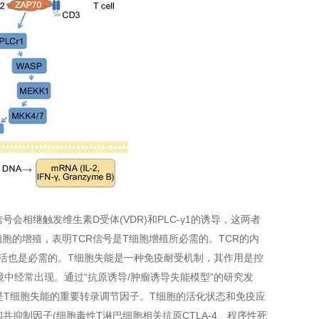
相继触发维生素D受体(VDR)和PLC-γ1的诱导，这两者
细胞的增殖，表明TCR信号是T细胞增殖所必需的。TCR的内
活也是必需的。T细胞失能是一种免疫耐受机制，其作用是控
中经常出现。通过“抗原诱导/肿瘤诱导失能模型"的研究发
认为是T细胞失能的重要转录调节因子。T细胞的活化状态和免疫应
)和共抑制因子(细胞毒性T淋巴细胞相关抗原CTLA-4、程序性死