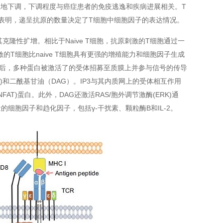
明显地下调，下调程度与癌症患者的免疫逃逸和疾病进展相关。T
究表明，递呈抗原的数量决定了T细胞中细胞因子的表达情况。
其克隆性扩增。相比于Naive T细胞，抗原刺激的T细胞通过一
T细胞比naive T细胞具有更强的增殖能力和细胞因子生成
互作用后，多种蛋白被激活了的受体招募至质膜上并参与信号的传导
(IP3)和二酰基甘油（DAG）。IP3与其内质网上的受体相互作用
AT)蛋白。此外，DAG还激活RAS/胞外调节激酶(ERK)通
细胞因子和趋化因子，包括γ-干扰素、颗粒酶B和IL-2。