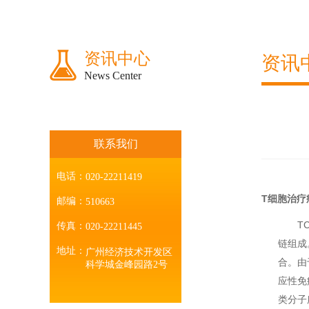
资讯中心
资讯
News Center
联系我们
电话：
020-22211419
T细胞治疗
邮编：
510663
TCR
传真：
020-22211445
链组成
地址：
广州经济技术开发区
合。由
科学城金峰园路2号
应性免
类分子