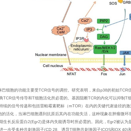
细胞的功能主要受TCR信号的调控。研究表明，来自p38的初始TCR信号会
典TCR信号传导和T细胞活化所必需的。基因阻断TCR的内化可以抑制T
持续的信号传递和包括雷帕霉素靶标（mTOR）在内的关键代谢途径的激
胞的活化，当淋巴细胞遇到抗原后其内在功能失活，这种现象在肿瘤微环境
期生长反应蛋白2(Egr2)是体内失能诱导时所必需的。因此，Egr2被
进一步受多种共刺激因子(CD 28、诱导T细胞共刺激因子ICOS和OX 40