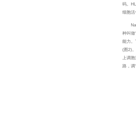
码。H
细胞活
Nai
种叫做
能力。
(图2)
上调胞
路，调